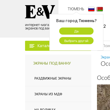
ТЮМЕНЬ
Контактный центр:
Ваш город
Тюмень
?
интернет-магазин
8 (495) 500-96-52
экранов под ванну
Да
временно не работаем
Выбрать другой
Каталог товаров
Экра
Осо
ЭКРАНЫ ПОД ВАННУ
Особ
РАЗДВИЖНЫЕ ЭКРАНЫ
ЭКРАНЫ ИЗ МДФ
НА РОЛИКАХ