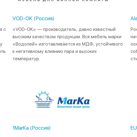
VOD-OK (Россия)
Al
я с
«VOD-OK» — производитель, давно известный
Ро
высоким качеством продукции. Вся мебель марки
на
му
«Водолей» изготавливается из МДФ, устойчивого
ос
ель
к негативному влиянию пара и высоких
со
температур.
ст
1MarKa (Россия)
EU