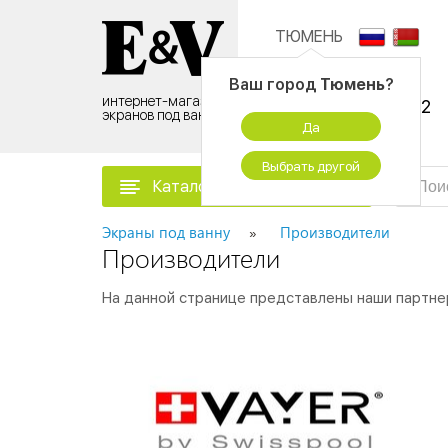
ТЮМЕНЬ
Контактный центр:
Ваш город
Тюмень
?
интернет-магазин
8 (495) 500-96-52
экранов под ванну
Да
временно не работаем
Выбрать другой
Каталог товаров
Экраны под ванну
Производители
Производители
На данной странице представлены наши партнер